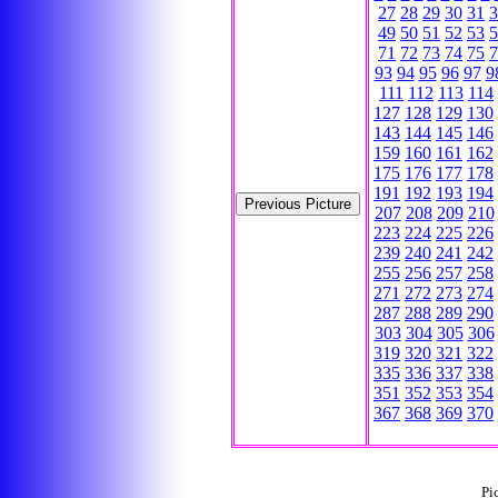
27
28
29
30
31
3
49
50
51
52
53
5
71
72
73
74
75
7
93
94
95
96
97
9
111
112
113
114
127
128
129
130
143
144
145
146
159
160
161
162
175
176
177
178
191
192
193
194
207
208
209
210
223
224
225
226
239
240
241
242
255
256
257
258
271
272
273
274
287
288
289
290
303
304
305
306
319
320
321
322
335
336
337
338
351
352
353
354
367
368
369
370
Pi