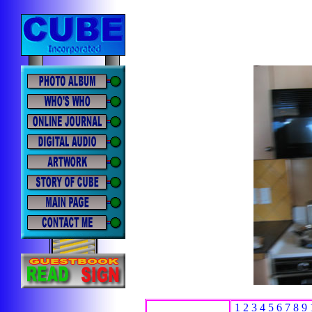
1
2
3
4
5
6
7
8
9