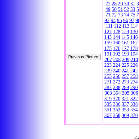
27
28
29
30
31
3
49
50
51
52
53
5
71
72
73
74
75
7
93
94
95
96
97
9
111
112
113
114
127
128
129
130
143
144
145
146
159
160
161
162
175
176
177
178
191
192
193
194
207
208
209
210
223
224
225
226
239
240
241
242
255
256
257
258
271
272
273
274
287
288
289
290
303
304
305
306
319
320
321
322
335
336
337
338
351
352
353
354
367
368
369
370
Pi