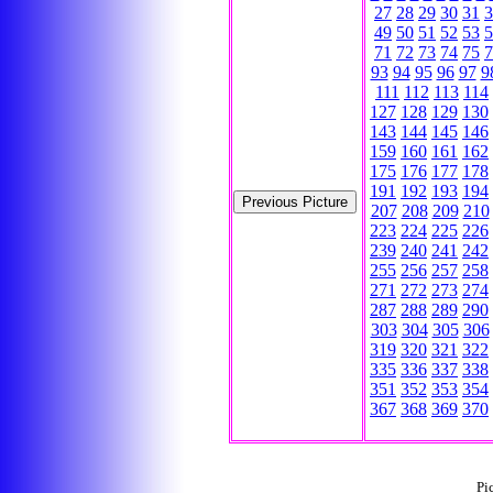
27
28
29
30
31
3
49
50
51
52
53
5
71
72
73
74
75
7
93
94
95
96
97
9
111
112
113
114
127
128
129
130
143
144
145
146
159
160
161
162
175
176
177
178
191
192
193
194
207
208
209
210
223
224
225
226
239
240
241
242
255
256
257
258
271
272
273
274
287
288
289
290
303
304
305
306
319
320
321
322
335
336
337
338
351
352
353
354
367
368
369
370
Pi