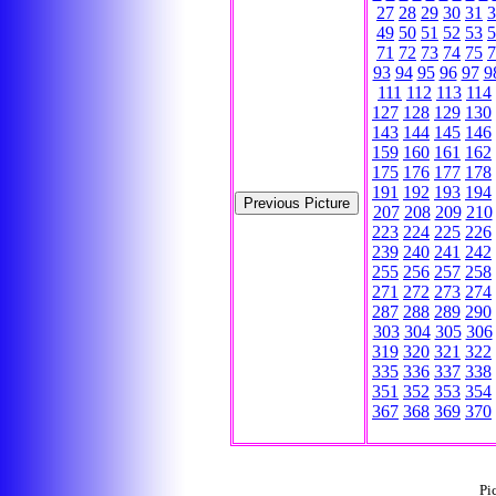
27
28
29
30
31
3
49
50
51
52
53
5
71
72
73
74
75
7
93
94
95
96
97
9
111
112
113
114
127
128
129
130
143
144
145
146
159
160
161
162
175
176
177
178
191
192
193
194
207
208
209
210
223
224
225
226
239
240
241
242
255
256
257
258
271
272
273
274
287
288
289
290
303
304
305
306
319
320
321
322
335
336
337
338
351
352
353
354
367
368
369
370
Pi