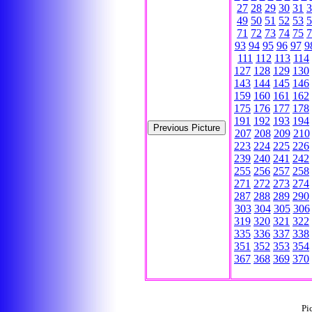
27
28
29
30
31
3
49
50
51
52
53
5
71
72
73
74
75
7
93
94
95
96
97
9
111
112
113
114
127
128
129
130
143
144
145
146
159
160
161
162
175
176
177
178
191
192
193
194
207
208
209
210
223
224
225
226
239
240
241
242
255
256
257
258
271
272
273
274
287
288
289
290
303
304
305
306
319
320
321
322
335
336
337
338
351
352
353
354
367
368
369
370
Pi