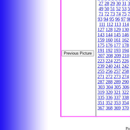
27
28
29
30
31
3
49
50
51
52
53
5
71
72
73
74
75
7
93
94
95
96
97
9
111
112
113
114
127
128
129
130
143
144
145
146
159
160
161
162
175
176
177
178
191
192
193
194
207
208
209
210
223
224
225
226
239
240
241
242
255
256
257
258
271
272
273
274
287
288
289
290
303
304
305
306
319
320
321
322
335
336
337
338
351
352
353
354
367
368
369
370
Pi