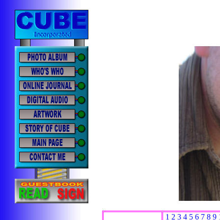
1
2
3
4
5
6
7
8
9