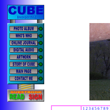
1
2
3
4
5
6
7
8
9